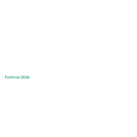
Zaterdag 19 september 2026
bij RAUM Utrecht
Festival 2026
Programma
Praktisch
Tickets
Kumpuland
Ons verhaal
Sponsoring